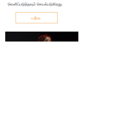
வெளிப்படுத்தவும் செயல்படுகிறது.
பதிவு
எங்களை பற்றி
நிகழ்வுகள்
கேலரி
தொண்டு மற்றும்
நன்கொடைகள்
தனியுரிமைக் கொள்கை
விதிமுறைகளும்
நிபந்தனைகளும்
உங்கள் விசாரணைக்கு
மின்னஞ்சல்:
info@itswa.com